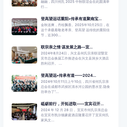
融融，四川何氏 2025 中秋联谊会在此圆满举
行...
登高望远话重阳•传承有道聚南宝...
金秋送爽，丹桂飘香。2025年10月25日，在
这个承载着敬老孝亲、登高望 远传统的重阳佳
节，近300...
联宗亲之情 谋发展之路—宜...
2024年8月24日，兴文县何氏宗亲联谊暨宜
宾市总会换届工作推进会在兴文县洞乡大酒店
胜利召开。 ...
登高望远•传承有道——2024...
2024年10月11日上午10点，四川省何氏宗亲
总会在成都市武侯区清水河公园的墨水堂.隐食
坊举办了“...
砥砺前行，开拓进取——宜宾召开...
2024 年 12 月 28 日， 宜宾市何氏宗亲总会
在宜宾市凯尔顿豪庭酒店隆重召开了宜宾何氏
家风文...