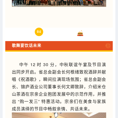
04
午宴与总结
歌舞宴饮话未来
中午 12 时 30 分，中秋联谊午宴及节目演
出同步开启。省总会副会长何根绪致祝酒辞并献
唱《祝酒歌》，瞬间拉满现场氛围；省总会副会
长、锦庐酒业公司董事长何文卿致辞，介绍米仓
山茶酒在宗亲企业抱团发展中的示范作用，并推
出 “购一发三” 特惠活动。宗亲们在美食与家族
成员演绎的节目中畅叙亲情、共话未来。