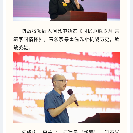
抗战将领后人何允中通过《同忆峥嵘岁月 共
筑家国情怀》，带领宗亲重温先辈抗战历史，致
敬英雄。
何成庆、何美宝、何建民（新疆）、何石光